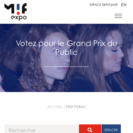
EN
ESPACE EXPOSANT
Votez pour le Grand Prix du
Public
ACCUEIL
/
PRIX PUBLIC
EFFACER