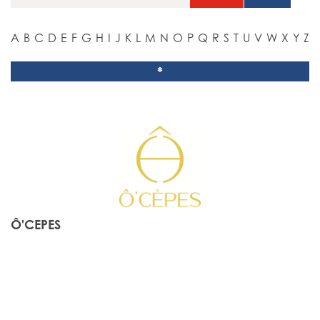
A
B
C
D
E
F
G
H
I
J
K
L
M
N
O
P
Q
R
S
T
U
V
W
X
Y
Z
*
Ô'CEPES