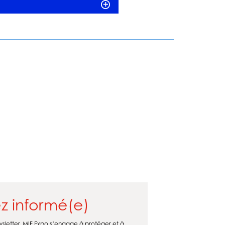
z informé(e)
wsletter. MIF Expo s’engage à protéger et à