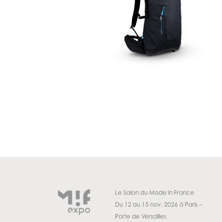
Le Salon du Made in France
Du 12 au 15 nov. 2026 à Paris –
Porte de Versailles