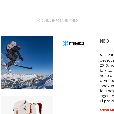
ACCUEIL
/
EXPOSANTS
/
NEO
NEO
NEO est 
des sac
2013, n
fabricat
notre at
d’Annec
innovant
tous nos
légèreté
Et pas ai
Salon MI