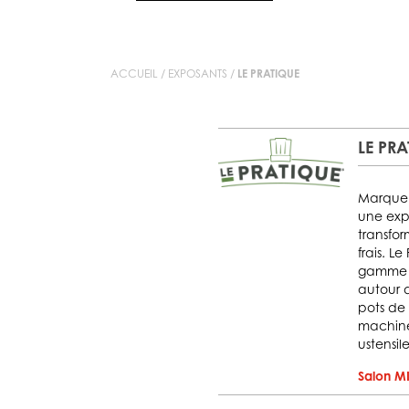
ACCUEIL
/
EXPOSANTS
/
LE PRATIQUE
LE PR
Marque 
une exp
transfor
frais. L
gamme c
autour d
pots de 
machine
ustensile
Salon MI